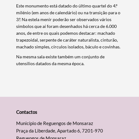
Termo de Pesquisa
Este monumento está datado do último quartel do 4.º
milénio (em anos de calendário) ou na transição para o
3.º. Na estela menir poderão ser observados vários
símbolos que aí foram desenhados há cerca de 6.000
anos, de entre os quais podemos destacar: machado
Categorias gerais
trapezoidal, serpente de caráter naturalista, cinturão,
machado simples, círculos isolados, báculo e covinhas.
Na mesma sala existe ta​mbém um conjunto de
utensílios datados da mesma época.
Filtros
Contactos
Município de Reguengos de Monsaraz
Praça da Liberdade, Apartado 6, 7201-970
Reguengos de Monsaraz