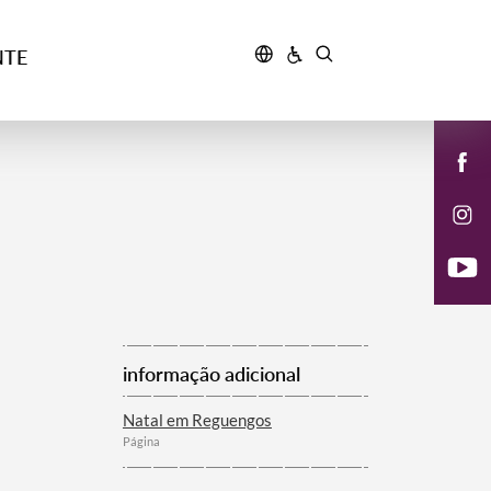
NTE
informação adicional
Natal em Reguengos
Página