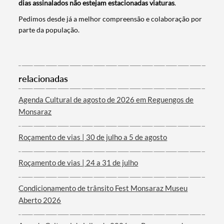
dias assinalados não estejam estacionadas viaturas
.
Categorias gerais
Pedimos desde já a melhor compreensão e colaboração por
parte da população.
Filtros
relacionadas
Agenda Cultural de agosto de 2026 em Reguengos de
Monsaraz
Roçamento de vias | 30 de julho a 5 de agosto
Roçamento de vias | 24 a 31 de julho
Condicionamento de trânsito Fest Monsaraz Museu
Aberto 2026