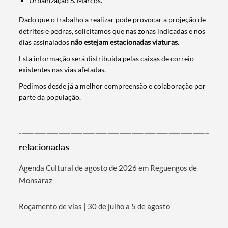
Urbanização S. Marcos.
Dado que o trabalho a realizar pode provocar a projeção de
detritos e pedras, solicitamos que nas zonas indicadas e nos
dias assinalados
não estejam estacionadas viaturas
.
Esta informação será distribuída pelas caixas de correio
existentes nas vias afetadas.
Pedimos desde já a melhor compreensão e colaboração por
parte da população.
Termo de Pesquisa
relacionadas
Categorias gerais
Agenda Cultural de agosto de 2026 em Reguengos de
Monsaraz
Roçamento de vias | 30 de julho a 5 de agosto
Filtros