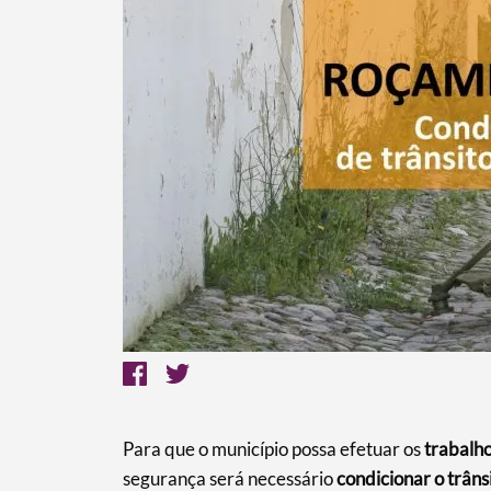
Termo de Pesquisa
Categorias gerais
Para que o município possa efetuar os
trabalh
segurança será necessário
condicionar o trâns