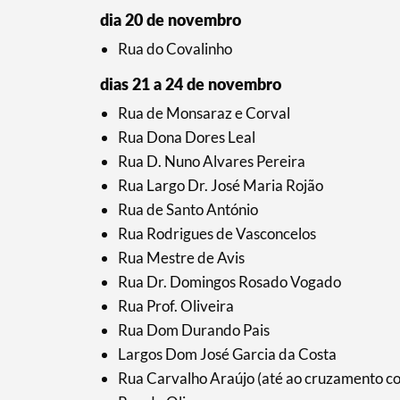
dia 20 de novembro
Rua do Covalinho
Categorias gerais
dias 21 a 24 de novembro
Rua de Monsaraz e Corval
Rua Dona Dores Leal
Rua D. Nuno Alvares Pereira
Rua Largo Dr. José Maria Rojão
Filtros
Rua de Santo António
Rua Rodrigues de Vasconcelos
Rua Mestre de Avis
Rua Dr. Domingos Rosado Vogado
Rua Prof. Oliveira
Rua Dom Durando Pais
Largos Dom José Garcia da Costa
Rua Carvalho Araújo (até ao cruzamento c