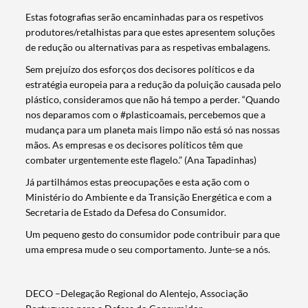
Estas fotografias serão encaminhadas para os respetivos
produtores/retalhistas para que estes apresentem soluções
de redução ou alternativas para as respetivas embalagens.
Sem prejuízo dos esforços dos decisores políticos e da
estratégia europeia para a redução da poluição causada pelo
plástico, consideramos que não há tempo a perder. “Quando
nos deparamos com o #plasticoamais, percebemos que a
mudança para um planeta mais limpo não está só nas nossas
mãos. As empresas e os decisores políticos têm que
combater urgentemente este flagelo.” (Ana Tapadinhas)
Já partilhámos estas preocupações e esta ação com o
Ministério do Ambiente e da Transição Energética e com a
Secretaria de Estado da Defesa do Consumidor.
Termo de Pesquisa
Um pequeno gesto do consumidor pode contribuir para que
uma empresa mude o seu comportamento. Junte-se a nós.
​DECO –Delegação Regional do Alentejo, Associação