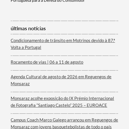
Portuguesa para a Defesa do Consumidor
Categorias gerais
últimas notícias
Filtros
Condicionamento de trânsito em Motrinos devido à 87.ª
Volta a Portugal
Roçamento de vias | 06 a 11 de agosto
Agenda Cultural de agosto de 2026 em Reguengos de
Monsaraz
Monsaraz acolhe exposição do IX Prémio Internacional
de Fotografia “Santiago Castelo” 2025 – EUROACE
Campus Coach Marco Galego arrancou em Reguengos de
Monsaraz com jovens basquetebolistas de todo o país