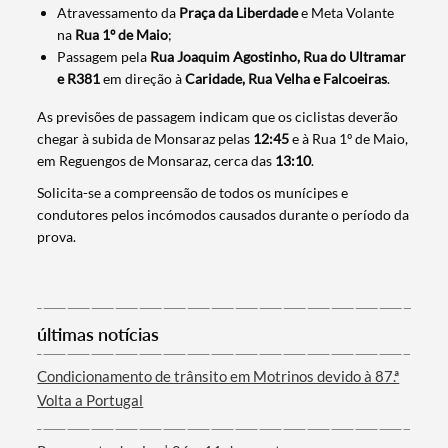
Atravessamento da
Praça da Liberdade
e Meta Volante
na
Rua 1º de Maio
;
Passagem pela
Rua Joaquim Agostinho, Rua do Ultramar
e R381
em direção à
Caridade, Rua Velha e Falcoeiras
.
As previsões de passagem indicam que os ciclistas deverão
chegar à subida de Monsaraz pelas
12:45
e à Rua 1º de Maio,
em Reguengos de Monsaraz, cerca das
13:10
.
Solicita-se a compreensão de todos os munícipes e
condutores pelos incómodos causados durante o período da
Termo de Pesquisa
prova.
últimas notícias
Categorias gerais
Condicionamento de trânsito em Motrinos devido à 87.ª
Volta a Portugal